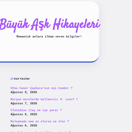
Büyük Aşk Hikayeleri
Romantik anlara ilham veren bilgiler!
Sidebar
ilbet yeni giriş
betexpergiris
Son Yazılar
Utku Caner Çaykara’nın eşi kimdir ?
Ağustos 9, 2026
Kurşun nerelerde kullanılır 4. sınıf ?
Ağustos 7, 2026
Clonidine ilaç ne işe yarar ?
Ağustos 6, 2026
Kuluçkada nem az olursa ne olur ?
Ağustos 6, 2026