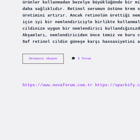
ürünler kullanmadan bezelye büyüklüğünde bir mi
daha sağlıklıdır. Retinol serumun üstüne krem s
üretimini artırır. Ancak retinolün ürettiği nem
için iyi bir nemlendiriciyle birlikte kullanmal
cildinize uygun bir nemlendirici kullandığınızd
Akşamları, nemlendiriciden önce temiz ve kuru c
Saf retinol cildin güneşe karşı hassasiyetini a
Jeuvenile
Devamını okuyun
2 Yorum
Retinol
Serum
Nasıl
Kullanılır
https://www.novaforum.com.tr
https://sparkify.c