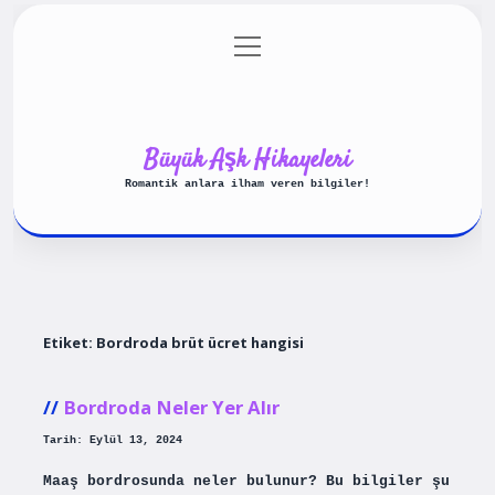
menüyü
Anasayfa
Gizlilik Politikası
aç
Yasal Uyarı
Hakkımızda
Büyük Aşk Hikayeleri
Romantik anlara ilham veren bilgiler!
Etiket:
Bordroda brüt ücret hangisi
Bordroda Neler Yer Alır
Tarih: Eylül 13, 2024
Maaş bordrosunda neler bulunur? Bu bilgiler şu