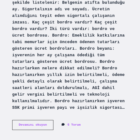
şekilde listelenir: Belgenin atıfta bulunduğu
ay. Sigortalının adı ve soyadı. Ücretin
alındığını teyit eden sigortalı çalışanın
imzası. Kaç çeşit bordro vardır? Kaç çeşit
bordro vardır? İki türü vardır: bordro ve
ücret bordrosu. Bordro: Emeklilik katkılarına
tabi memurlar için önceden ödenen tutarları
gösteren ücret bordroları. Bordro beyanı:
işverenin her ay çalışana ödediği tüm
tutarları gösteren ücret bordrosu. Bordro
hazırlarken nelere dikkat edilmeli? Bordro
hazırlanırken yıllık izin belirtilmeli, ödeme
şekli detaylı olarak belirtilmeli, çalışma
saatleri alanları doldurulmalı, AGİ dahil
gelir vergisi belirtilmeli ve teknoloji
kullanılmalıdır. Bordro hazırlanırken işveren
SSK primi işveren payı ve işsizlik sigortası…
Bordroda
Devamını okuyun
6 Yorum
Neler
Yer
Alır