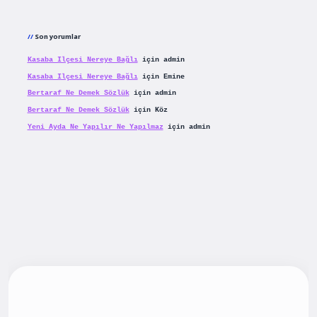
Son yorumlar
Kasaba Ilçesi Nereye Bağlı
için
admin
Kasaba Ilçesi Nereye Bağlı
için
Emine
Bertaraf Ne Demek Sözlük
için
admin
Bertaraf Ne Demek Sözlük
için
Köz
Yeni Ayda Ne Yapılır Ne Yapılmaz
için
admin
iş
betexpergiris.casino
betexper güncel giriş