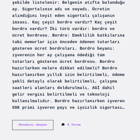
şekilde listelenir: Belgenin atıfta bulunduğu
ay. Sigortalının adı ve soyadı. Ücretin
alındığını teyit eden sigortalı çalışanın
imzası. Kaç çeşit bordro vardır? Kaç çeşit
bordro vardır? İki türü vardır: bordro ve
ücret bordrosu. Bordro: Emeklilik katkılarına
tabi memurlar için önceden ödenen tutarları
gösteren ücret bordroları. Bordro beyanı:
işverenin her ay çalışana ödediği tüm
tutarları gösteren ücret bordrosu. Bordro
hazırlarken nelere dikkat edilmeli? Bordro
hazırlanırken yıllık izin belirtilmeli, ödeme
şekli detaylı olarak belirtilmeli, çalışma
saatleri alanları doldurulmalı, AGİ dahil
gelir vergisi belirtilmeli ve teknoloji
kullanılmalıdır. Bordro hazırlanırken işveren
SSK primi işveren payı ve işsizlik sigortası…
Bordroda
Devamını okuyun
6 Yorum
Neler
Yer
Alır