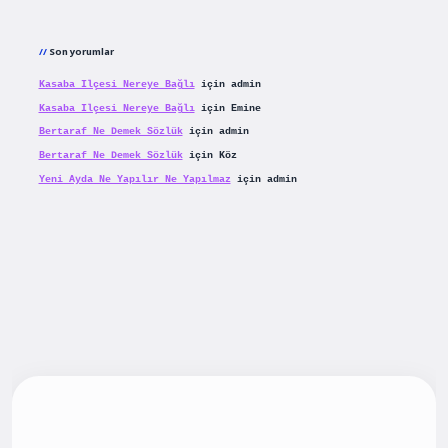
Son yorumlar
Kasaba Ilçesi Nereye Bağlı
için
admin
Kasaba Ilçesi Nereye Bağlı
için
Emine
Bertaraf Ne Demek Sözlük
için
admin
Bertaraf Ne Demek Sözlük
için
Köz
Yeni Ayda Ne Yapılır Ne Yapılmaz
için
admin
iş
betexpergiris.casino
betexper güncel giriş