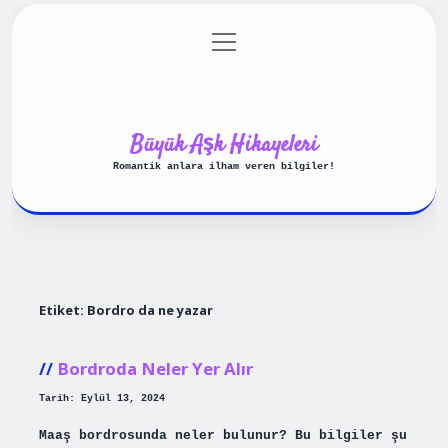
menüyü
Anasayfa
Gizlilik Politikası
aç
Yasal Uyarı
Hakkımızda
Büyük Aşk Hikayeleri
Romantik anlara ilham veren bilgiler!
Etiket:
Bordro da ne yazar
Bordroda Neler Yer Alır
Tarih: Eylül 13, 2024
Maaş bordrosunda neler bulunur? Bu bilgiler şu