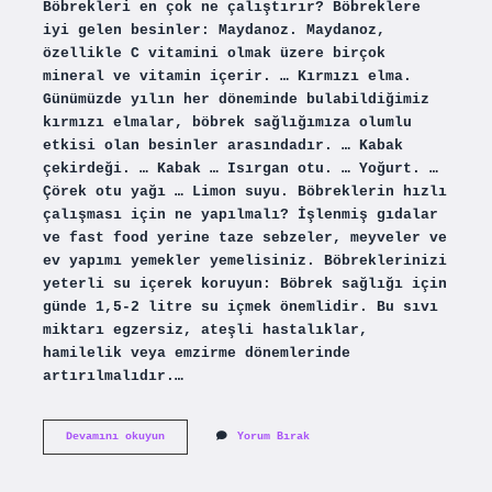
Böbrekleri en çok ne çalıştırır? Böbreklere
iyi gelen besinler: Maydanoz. Maydanoz,
özellikle C vitamini olmak üzere birçok
mineral ve vitamin içerir. … Kırmızı elma.
Günümüzde yılın her döneminde bulabildiğimiz
kırmızı elmalar, böbrek sağlığımıza olumlu
etkisi olan besinler arasındadır. … Kabak
çekirdeği. … Kabak … Isırgan otu. … Yoğurt. …
Çörek otu yağı … Limon suyu. Böbreklerin hızlı
çalışması için ne yapılmalı? İşlenmiş gıdalar
ve fast food yerine taze sebzeler, meyveler ve
ev yapımı yemekler yemelisiniz. Böbreklerinizi
yeterli su içerek koruyun: Böbrek sağlığı için
günde 1,5-2 litre su içmek önemlidir. Bu sıvı
miktarı egzersiz, ateşli hastalıklar,
hamilelik veya emzirme dönemlerinde
artırılmalıdır.…
Böbreklerin
Devamını okuyun
Yorum Bırak
Çalışması
Için
Ne