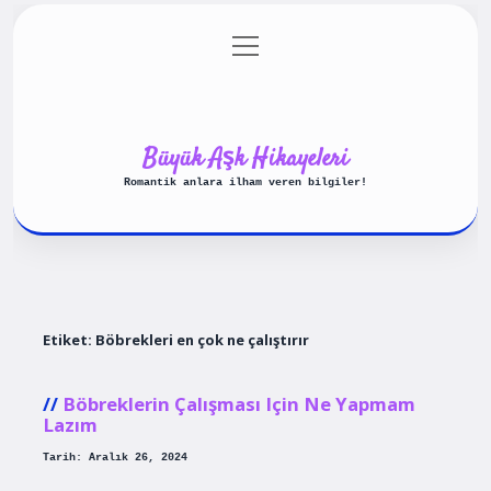
menüyü
Anasayfa
Gizlilik Politikası
aç
Yasal Uyarı
Hakkımızda
Büyük Aşk Hikayeleri
Romantik anlara ilham veren bilgiler!
Etiket:
Böbrekleri en çok ne çalıştırır
Böbreklerin Çalışması Için Ne Yapmam
Lazım
Tarih: Aralık 26, 2024