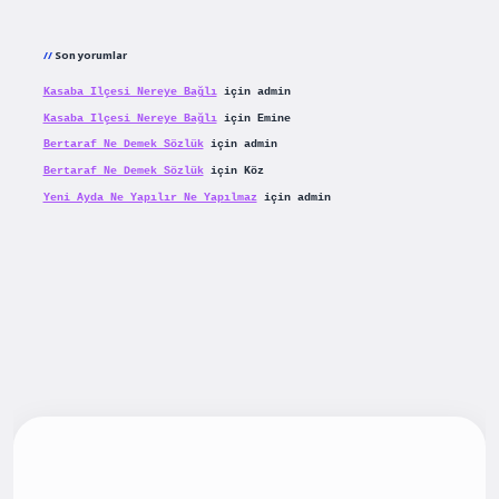
Son yorumlar
Kasaba Ilçesi Nereye Bağlı
için
admin
Kasaba Ilçesi Nereye Bağlı
için
Emine
Bertaraf Ne Demek Sözlük
için
admin
Bertaraf Ne Demek Sözlük
için
Köz
Yeni Ayda Ne Yapılır Ne Yapılmaz
için
admin
ş
betexpergiris.casino
betexper güncel giriş