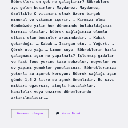
Böbrekleri en çok ne çalıştırır? Böbreklere
iyi gelen besinler: Maydanoz. Maydanoz,
özellikle C vitamini olmak üzere birçok
mineral ve vitamin içerir. … Kırmızı elma.
Günümüzde yılın her döneminde bulabildiğimiz
kırmızı elmalar, böbrek sağlığımıza olumlu
etkisi olan besinler arasındadır. … Kabak
çekirdeği. … Kabak … Isırgan otu. … Yoğurt. …
Çörek otu yağı … Limon suyu. Böbreklerin hızlı
çalışması için ne yapılmalı? İşlenmiş gıdalar
ve fast food yerine taze sebzeler, meyveler ve
ev yapımı yemekler yemelisiniz. Böbreklerinizi
yeterli su içerek koruyun: Böbrek sağlığı için
günde 1,5-2 litre su içmek önemlidir. Bu sıvı
miktarı egzersiz, ateşli hastalıklar,
hamilelik veya emzirme dönemlerinde
artırılmalıdır.…
Böbreklerin
Devamını okuyun
Yorum Bırak
Çalışması
Için
Ne