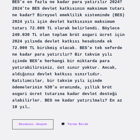
BES’e en fazla ne kadar para yatırılır 2024?
2024’te BES devlet katkısının maksimum tutarı
ne kadar? Bireysel emeklilik sisteminde (BES)
2024 yılı için devlet katkısının maksimum
tutarı 72.009 TL olarak belirlendi. Böylece
240.030 TL olan toplam brüt asgari ücret için
2024 yılında devlet katkısı hesabında ek
72.009 TL birikmiş olacak. BES’e tek seferde
ne kadar para yatırılır? Bir takvim yılı
içinde BES’e herhangi bir miktarda para
yatırabilirsiniz, üst sınır yoktur. Ancak,
aldığınız devlet katkısı sınırlıdır.
Katılımcılar, bir takvim yılı içinde
ödemelerinin %30’u oranında, yıllık brüt
asgari ücret tutarına kadar devlet desteği
alabilirler. BES ne kadar yatırılmalı? En az
10 yıl…
Bireysel
Devamını okuyun
Yorum Bırak
Emeklilikte
En
Fazla