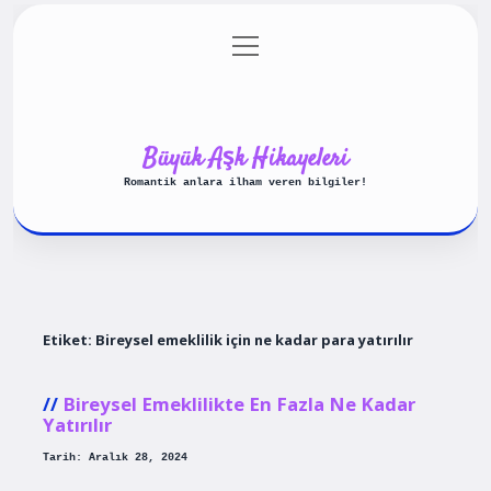
menüyü
Anasayfa
Gizlilik Politikası
aç
Yasal Uyarı
Hakkımızda
Büyük Aşk Hikayeleri
Romantik anlara ilham veren bilgiler!
Etiket:
Bireysel emeklilik için ne kadar para yatırılır
Bireysel Emeklilikte En Fazla Ne Kadar
Yatırılır
Tarih: Aralık 28, 2024