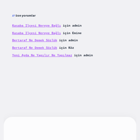
Son yorumlar
Kasaba Ilçesi Nereye Bağlı
için
admin
Kasaba Ilçesi Nereye Bağlı
için
Emine
Bertaraf Ne Demek Sözlük
için
admin
Bertaraf Ne Demek Sözlük
için
Köz
Yeni Ayda Ne Yapılır Ne Yapılmaz
için
admin
iş
betexpergiris.casino
betexper güncel giriş