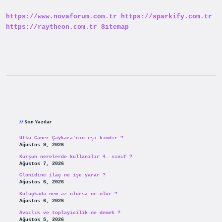
Ne
Kadar
https://www.novaforum.com.tr
https://sparkify.com.tr
Yatırılır
https://raytheon.com.tr
Sitemap
Sidebar
Son Yazılar
Utku Caner Çaykara’nın eşi kimdir ?
Ağustos 9, 2026
Kurşun nerelerde kullanılır 4. sınıf ?
Ağustos 7, 2026
Clonidine ilaç ne işe yarar ?
Ağustos 6, 2026
Kuluçkada nem az olursa ne olur ?
Ağustos 6, 2026
Avcılık ve toplayicilik ne demek ?
Ağustos 5, 2026