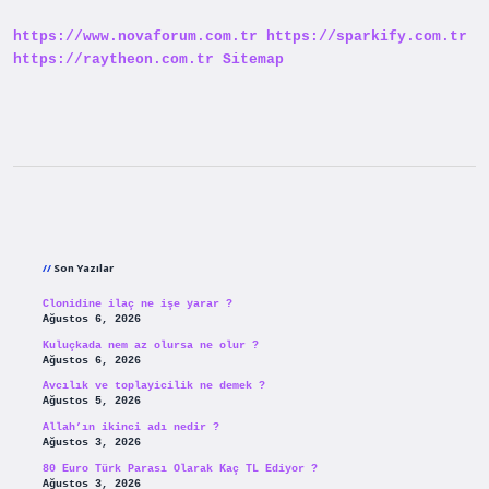
Ne
Kadar
https://www.novaforum.com.tr
https://sparkify.com.tr
Yatırılır
https://raytheon.com.tr
Sitemap
Sidebar
Son Yazılar
Clonidine ilaç ne işe yarar ?
Ağustos 6, 2026
Kuluçkada nem az olursa ne olur ?
Ağustos 6, 2026
Avcılık ve toplayicilik ne demek ?
Ağustos 5, 2026
Allah’ın ikinci adı nedir ?
Ağustos 3, 2026
80 Euro Türk Parası Olarak Kaç TL Ediyor ?
Ağustos 3, 2026