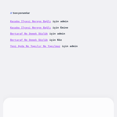
Son yorumlar
Kasaba Ilçesi Nereye Bağlı
için
admin
Kasaba Ilçesi Nereye Bağlı
için
Emine
Bertaraf Ne Demek Sözlük
için
admin
Bertaraf Ne Demek Sözlük
için
Köz
Yeni Ayda Ne Yapılır Ne Yapılmaz
için
admin
iriş
betexpergiris.casino
betexper güncel giriş