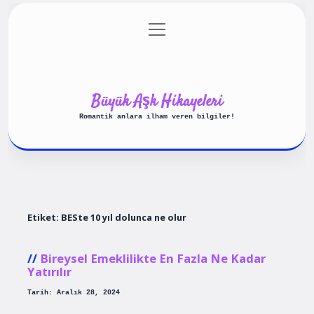
menüyü
Anasayfa
Gizlilik Politikası
aç
Yasal Uyarı
Hakkımızda
Büyük Aşk Hikayeleri
Romantik anlara ilham veren bilgiler!
Etiket:
BESte 10 yıl dolunca ne olur
Bireysel Emeklilikte En Fazla Ne Kadar
Yatırılır
Tarih: Aralık 28, 2024