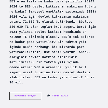
BES’e en fazla ne kadar para yatırılır 2024?
2024’te BES devlet katkısının maksimum tutarı
ne kadar? Bireysel emeklilik sisteminde (BES)
2024 yılı için devlet katkısının maksimum
tutarı 72.009 TL olarak belirlendi. Böylece
240.030 TL olan toplam brüt asgari ücret için
2024 yılında devlet katkısı hesabında ek
72.009 TL birikmiş olacak. BES’e tek seferde
ne kadar para yatırılır? Bir takvim yılı
içinde BES’e herhangi bir miktarda para
yatırabilirsiniz, üst sınır yoktur. Ancak,
aldığınız devlet katkısı sınırlıdır.
Katılımcılar, bir takvim yılı içinde
ödemelerinin %30’u oranında, yıllık brüt
asgari ücret tutarına kadar devlet desteği
alabilirler. BES ne kadar yatırılmalı? En az
10 yıl…
Bireysel
Devamını okuyun
Yorum Bırak
Emeklilikte
En
Fazla