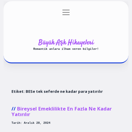
menüyü
Anasayfa
Gizlilik Politikası
aç
Yasal Uyarı
Hakkımızda
Büyük Aşk Hikayeleri
Romantik anlara ilham veren bilgiler!
Etiket:
BESe tek seferde ne kadar para yatırılır
Bireysel Emeklilikte En Fazla Ne Kadar
Yatırılır
Tarih: Aralık 28, 2024