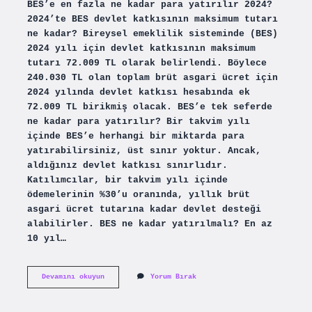
BES’e en fazla ne kadar para yatırılır 2024?
2024’te BES devlet katkısının maksimum tutarı
ne kadar? Bireysel emeklilik sisteminde (BES)
2024 yılı için devlet katkısının maksimum
tutarı 72.009 TL olarak belirlendi. Böylece
240.030 TL olan toplam brüt asgari ücret için
2024 yılında devlet katkısı hesabında ek
72.009 TL birikmiş olacak. BES’e tek seferde
ne kadar para yatırılır? Bir takvim yılı
içinde BES’e herhangi bir miktarda para
yatırabilirsiniz, üst sınır yoktur. Ancak,
aldığınız devlet katkısı sınırlıdır.
Katılımcılar, bir takvim yılı içinde
ödemelerinin %30’u oranında, yıllık brüt
asgari ücret tutarına kadar devlet desteği
alabilirler. BES ne kadar yatırılmalı? En az
10 yıl…
Bireysel
Devamını okuyun
Yorum Bırak
Emeklilikte
En
Fazla