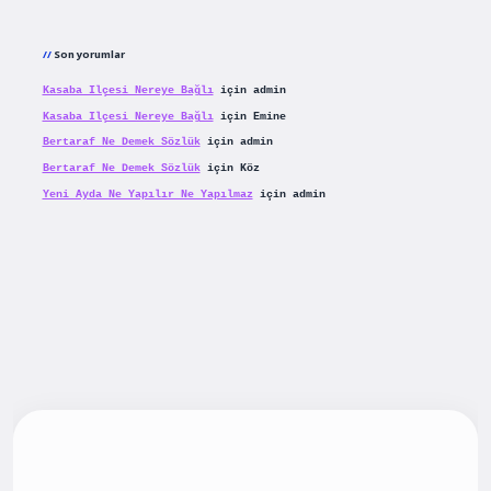
Son yorumlar
Kasaba Ilçesi Nereye Bağlı
için
admin
Kasaba Ilçesi Nereye Bağlı
için
Emine
Bertaraf Ne Demek Sözlük
için
admin
Bertaraf Ne Demek Sözlük
için
Köz
Yeni Ayda Ne Yapılır Ne Yapılmaz
için
admin
iş
betexpergiris.casino
betexper güncel giriş