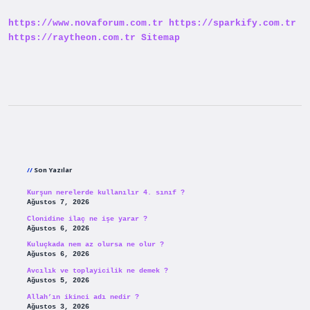
Ne
Kadar
https://www.novaforum.com.tr
https://sparkify.com.tr
Yatırılır
https://raytheon.com.tr
Sitemap
Sidebar
Son Yazılar
Kurşun nerelerde kullanılır 4. sınıf ?
Ağustos 7, 2026
Clonidine ilaç ne işe yarar ?
Ağustos 6, 2026
Kuluçkada nem az olursa ne olur ?
Ağustos 6, 2026
Avcılık ve toplayicilik ne demek ?
Ağustos 5, 2026
Allah’ın ikinci adı nedir ?
Ağustos 3, 2026