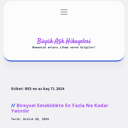
menüyü
Anasayfa
Gizlilik Politikası
aç
Yasal Uyarı
Hakkımızda
Büyük Aşk Hikayeleri
Romantik anlara ilham veren bilgiler!
Etiket:
BES en az kaç TL 2024
Bireysel Emeklilikte En Fazla Ne Kadar
Yatırılır
Tarih: Aralık 28, 2024