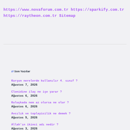
Ne
Kadar
https://www.novaforum.com.tr
https://sparkify.com.tr
Yatırılır
https://raytheon.com.tr
Sitemap
Sidebar
Son Yazılar
Kurşun nerelerde kullanılır 4. sınıf ?
Ağustos 7, 2026
Clonidine ilaç ne işe yarar ?
Ağustos 6, 2026
Kuluçkada nem az olursa ne olur ?
Ağustos 6, 2026
Avcılık ve toplayicilik ne demek ?
Ağustos 5, 2026
Allah’ın ikinci adı nedir ?
Ağustos 3, 2026