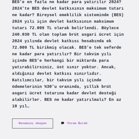
BES’e en fazla ne kadar para yatırılır 2024?
2024’te BES devlet katkısının maksimum tutarı
ne kadar? Bireysel emeklilik sisteminde (BES)
2024 yılı için devlet katkısının maksimum
tutarı 72.009 TL olarak belirlendi. Böylece
240.030 TL olan toplam brüt asgari ücret için
2024 yılında devlet katkısı hesabında ek
72.009 TL birikmiş olacak. BES’e tek seferde
ne kadar para yatırılır? Bir takvim yılı
içinde BES’e herhangi bir miktarda para
yatırabilirsiniz, üst sınır yoktur. Ancak,
aldığınız devlet katkısı sınırlıdır.
Katılımcılar, bir takvim yılı içinde
ödemelerinin %30’u oranında, yıllık brüt
asgari ücret tutarına kadar devlet desteği
alabilirler. BES ne kadar yatırılmalı? En az
10 yıl…
Bireysel
Devamını okuyun
Yorum Bırak
Emeklilikte
En
Fazla