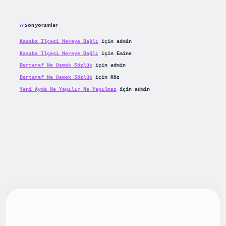
Son yorumlar
Kasaba Ilçesi Nereye Bağlı
için
admin
Kasaba Ilçesi Nereye Bağlı
için
Emine
Bertaraf Ne Demek Sözlük
için
admin
Bertaraf Ne Demek Sözlük
için
Köz
Yeni Ayda Ne Yapılır Ne Yapılmaz
için
admin
t yeni giriş
betexpergiris.casino
betexper güncel giriş