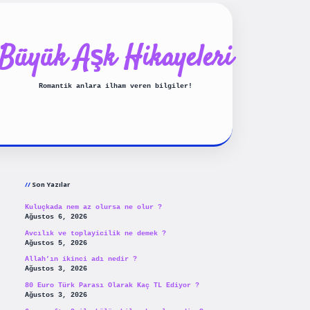
Büyük Aşk Hikayeleri
Romantik anlara ilham veren bilgiler!
Sidebar
ilbet yeni giriş
betexpergiris
Son Yazılar
Kuluçkada nem az olursa ne olur ?
Ağustos 6, 2026
Avcılık ve toplayicilik ne demek ?
Ağustos 5, 2026
Allah’ın ikinci adı nedir ?
Ağustos 3, 2026
80 Euro Türk Parası Olarak Kaç TL Ediyor ?
Ağustos 3, 2026