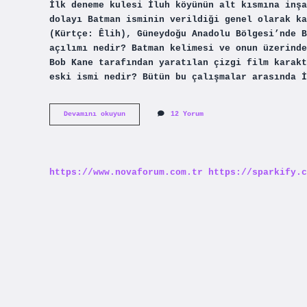
İlk deneme kulesi İluh köyünün alt kısmına inşa
dolayı Batman isminin verildiği genel olarak ka
(Kürtçe: Êlih), Güneydoğu Anadolu Bölgesi’nde B
açılımı nedir? Batman kelimesi ve onun üzerinde
Bob Kane tarafından yaratılan çizgi film karakt
eski ismi nedir? Bütün bu çalışmalar arasında İ
Batman
Devamını okuyun
12 Yorum
Ismi
Ne
Anlama
Gelir
https://www.novaforum.com.tr
https://sparkify.c