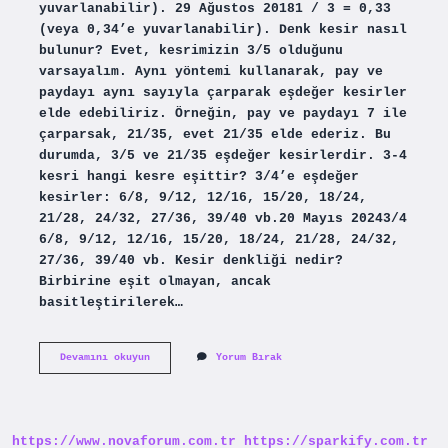
yuvarlanabilir). 29 Ağustos 20181 / 3 = 0,33
(veya 0,34’e yuvarlanabilir). Denk kesir nasıl
bulunur? Evet, kesrimizin 3/5 olduğunu
varsayalım. Aynı yöntemi kullanarak, pay ve
paydayı aynı sayıyla çarparak eşdeğer kesirler
elde edebiliriz. Örneğin, pay ve paydayı 7 ile
çarparsak, 21/35, evet 21/35 elde ederiz. Bu
durumda, 3/5 ve 21/35 eşdeğer kesirlerdir. 3-4
kesri hangi kesre eşittir? 3/4’e eşdeğer
kesirler: 6/8, 9/12, 12/16, 15/20, 18/24,
21/28, 24/32, 27/36, 39/40 vb.20 Mayıs 20243/4
6/8, 9/12, 12/16, 15/20, 18/24, 21/28, 24/32,
27/36, 39/40 vb. Kesir denkliği nedir?
Birbirine eşit olmayan, ancak
basitleştirilerek…
1
Devamını okuyun
Yorum Bırak
3
Hangi
Kesre
Denktir
https://www.novaforum.com.tr
https://sparkify.com.tr