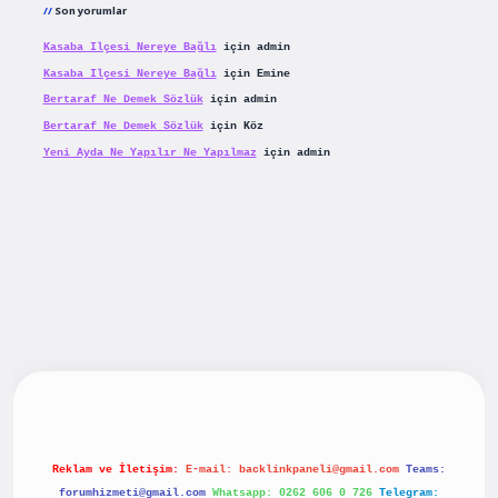
Son yorumlar
Kasaba Ilçesi Nereye Bağlı
için
admin
Kasaba Ilçesi Nereye Bağlı
için
Emine
Bertaraf Ne Demek Sözlük
için
admin
Bertaraf Ne Demek Sözlük
için
Köz
Yeni Ayda Ne Yapılır Ne Yapılmaz
için
admin
riş
betexpergiris.casino
betexper güncel giriş
Reklam ve İletişim:
E-mail:
backlinkpaneli@gmail.com
Teams:
forumhizmeti@gmail.com
Whatsapp: 0262 606 0 726
Telegram: