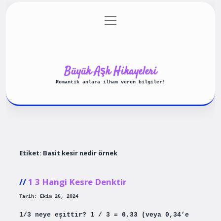
menüyü
Anasayfa
Gizlilik Politikası
aç
Yasal Uyarı
Hakkımızda
Büyük Aşk Hikayeleri
Romantik anlara ilham veren bilgiler!
Etiket:
Basit kesir nedir örnek
1 3 Hangi Kesre Denktir
Tarih: Ekim 26, 2024
1/3 neye eşittir? 1 / 3 = 0,33 (veya 0,34’e