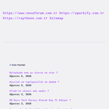
Toruna
Miras
Kalır
https://www.novaforum.com.tr
https://sparkify.com.tr
Mı
https://raytheon.com.tr
Sitemap
Sidebar
Son Yazılar
Kuluçkada nem az olursa ne olur ?
Ağustos 6, 2026
Avcılık ve toplayicilik ne demek ?
Ağustos 5, 2026
Allah’ın ikinci adı nedir ?
Ağustos 3, 2026
80 Euro Türk Parası Olarak Kaç TL Ediyor ?
Ağustos 3, 2026