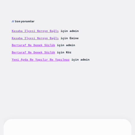
Son yorumlar
Kasaba Ilçesi Nereye Bağlı
için
admin
Kasaba Ilçesi Nereye Bağlı
için
Emine
Bertaraf Ne Demek Sözlük
için
admin
Bertaraf Ne Demek Sözlük
için
Köz
Yeni Ayda Ne Yapılır Ne Yapılmaz
için
admin
iş
betexpergiris.casino
betexper güncel giriş