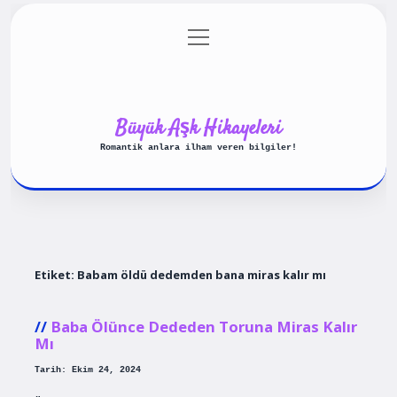
menüyü
Anasayfa
Gizlilik Politikası
aç
Yasal Uyarı
Hakkımızda
Büyük Aşk Hikayeleri
Romantik anlara ilham veren bilgiler!
Etiket:
Babam öldü dedemden bana miras kalır mı
Baba Ölünce Dededen Toruna Miras Kalır
Mı
Tarih: Ekim 24, 2024