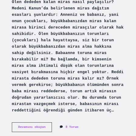
Ölen dededen kalan miras nasıl paylaşılır?
Medeni Kanun’da belirlenen miras dağıtım
esasları şunlardır: Anneniz ve babanız, yani
onun çocukları, büyükbabanızdan miras kalan
mirasa birinci dereceden mirasçılar olarak hak
sahibidir. Ölen büyükbabanızın torunları
(çocukları) hala hayattaysa, siz bir torun
olarak büyükbabanızdan miras alma hakkına
sahip değilsiniz. Babaanne toruna miras
bırakabilir mi? Bu bağlamda, bir kimsenin
miras alma ihtimali düşük olan torunlarına
vasiyet bırakmasına hiçbir engel yoktur. Reddi
mirasta dededen toruna miras kalır mı? Örnek
vermek gerekirse; büyükbabanın ölümünden sonra
baba mirası reddederse, torun artık mirasın
doğrudan yararlanıcısı olur. Bu durumda torun
mirastan vazgeçmek isterse, babasının mirası
reddettiğini öğrendiği günden itibaren üç…
Baba
Devamını okuyun
8 Yorum
Ölünce
Dededen