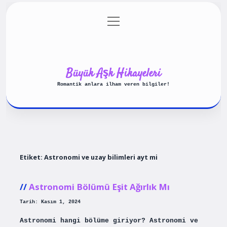
menüyü
Anasayfa
Gizlilik Politikası
aç
Yasal Uyarı
Hakkımızda
Büyük Aşk Hikayeleri
Romantik anlara ilham veren bilgiler!
Etiket:
Astronomi ve uzay bilimleri ayt mi
Astronomi Bölümü Eşit Ağırlık Mı
Tarih: Kasım 1, 2024
Astronomi hangi bölüme giriyor? Astronomi ve