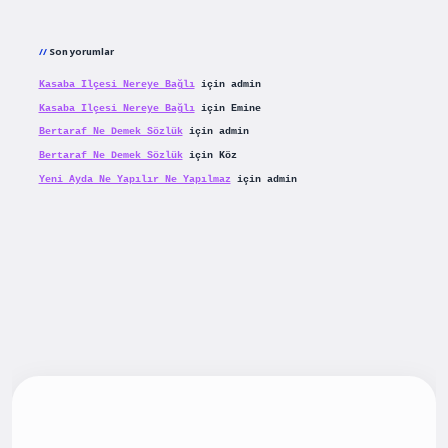
Son yorumlar
Kasaba Ilçesi Nereye Bağlı
için
admin
Kasaba Ilçesi Nereye Bağlı
için
Emine
Bertaraf Ne Demek Sözlük
için
admin
Bertaraf Ne Demek Sözlük
için
Köz
Yeni Ayda Ne Yapılır Ne Yapılmaz
için
admin
iş
betexpergiris.casino
betexper güncel giriş