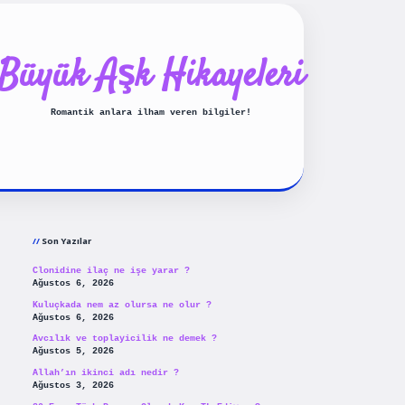
Büyük Aşk Hikayeleri
Romantik anlara ilham veren bilgiler!
Sidebar
ilbet yeni giriş
betexpergiris.
Son Yazılar
Clonidine ilaç ne işe yarar ?
Ağustos 6, 2026
Kuluçkada nem az olursa ne olur ?
Ağustos 6, 2026
Avcılık ve toplayicilik ne demek ?
Ağustos 5, 2026
Allah’ın ikinci adı nedir ?
Ağustos 3, 2026