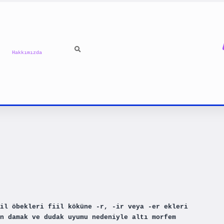
Hakkımızda
il öbekleri fiil köküne -r, -ir veya -er ekleri
n damak ve dudak uyumu nedeniyle altı morfem