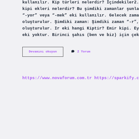
kullanılır. Kip türleri nelerdir? İçindekiler2.
kipi ekleri nelerdir? Bu şimdiki zamanlar şunla
“-yor” veya “-mek” eki kullanılır. Gelecek zama
oluşturulur. Şimdiki zaman: Şimdiki zaman “-r”,
oluşturulur. Ir eki hangi Kiptir? Emir kipi. Ey
eki yoktur. Birinci şahıs (ben ve biz) için çek
Ar
Devamını okuyun
2 Yorum
Er
Eki
Hangi
Kip
https://www.novaforum.com.tr
https://sparkify.c