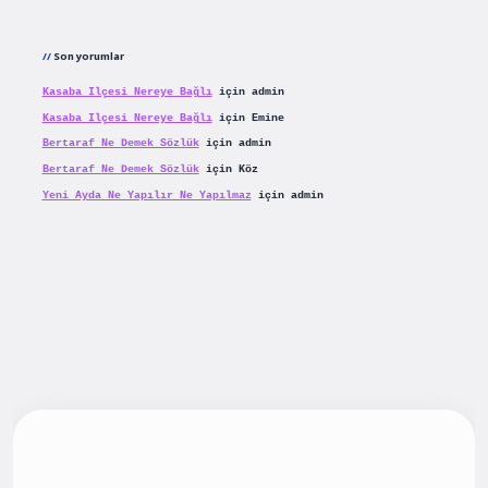
Son yorumlar
Kasaba Ilçesi Nereye Bağlı
için
admin
Kasaba Ilçesi Nereye Bağlı
için
Emine
Bertaraf Ne Demek Sözlük
için
admin
Bertaraf Ne Demek Sözlük
için
Köz
Yeni Ayda Ne Yapılır Ne Yapılmaz
için
admin
iş
betexpergiris.casino
betexper güncel giriş