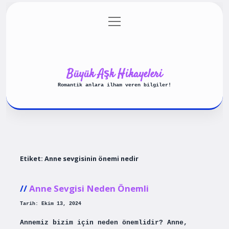
menüyü
Anasayfa
Gizlilik Politikası
aç
Yasal Uyarı
Hakkımızda
Büyük Aşk Hikayeleri
Romantik anlara ilham veren bilgiler!
Etiket:
Anne sevgisinin önemi nedir
Anne Sevgisi Neden Önemli
Tarih: Ekim 13, 2024
Annemiz bizim için neden önemlidir? Anne,