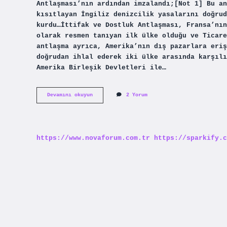
Antlaşması’nın ardından imzalandı;[Not 1] Bu an
kısıtlayan İngiliz denizcilik yasalarını doğrud
kurdu…İttifak ve Dostluk Antlaşması, Fransa’nın
olarak resmen tanıyan ilk ülke olduğu ve Ticare
antlaşma ayrıca, Amerika’nın dış pazarlara eriş
doğrudan ihlal ederek iki ülke arasında karşılı
Amerika Birleşik Devletleri ile…
Abd
Devamını okuyun
2 Yorum
Yi
Resmen
Tanıyan
Ilk
Ülke
https://www.novaforum.com.tr
https://sparkify.c
Kimdir