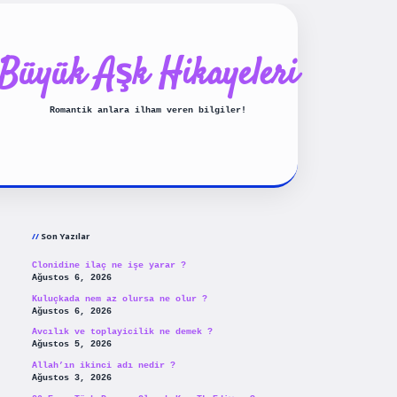
Büyük Aşk Hikayeleri
Romantik anlara ilham veren bilgiler!
Sidebar
ilbet yeni giriş
betexpergiris
Son Yazılar
Clonidine ilaç ne işe yarar ?
Ağustos 6, 2026
Kuluçkada nem az olursa ne olur ?
Ağustos 6, 2026
Avcılık ve toplayicilik ne demek ?
Ağustos 5, 2026
Allah’ın ikinci adı nedir ?
Ağustos 3, 2026