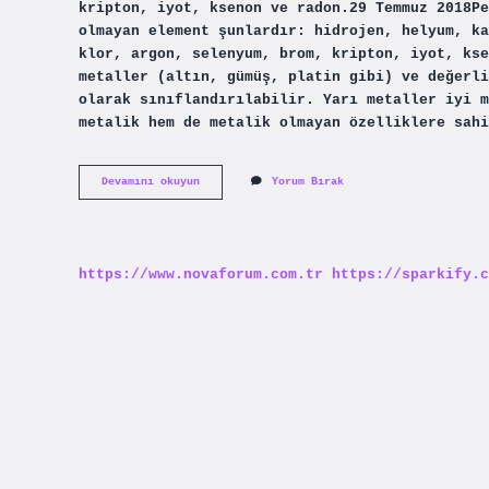
kripton, iyot, ksenon ve radon.29 Temmuz 2018Pe
olmayan element şunlardır: hidrojen, helyum, ka
klor, argon, selenyum, brom, kripton, iyot, kse
metaller (altın, gümüş, platin gibi) ve değerli
olarak sınıflandırılabilir. Yarı metaller iyi m
metalik hem de metalik olmayan özelliklere sahi
Dünyada
Devamını okuyun
Yorum Bırak
Kaç
Tane
Metal
Vardır
https://www.novaforum.com.tr
https://sparkify.c