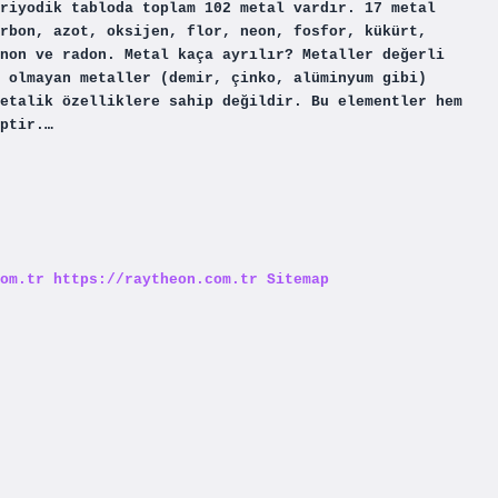
riyodik tabloda toplam 102 metal vardır. 17 metal
rbon, azot, oksijen, flor, neon, fosfor, kükürt,
non ve radon. Metal kaça ayrılır? Metaller değerli
 olmayan metaller (demir, çinko, alüminyum gibi)
etalik özelliklere sahip değildir. Bu elementler hem
ptir.…
om.tr
https://raytheon.com.tr
Sitemap