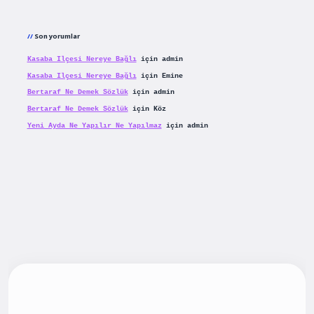
Son yorumlar
Kasaba Ilçesi Nereye Bağlı
için
admin
Kasaba Ilçesi Nereye Bağlı
için
Emine
Bertaraf Ne Demek Sözlük
için
admin
Bertaraf Ne Demek Sözlük
için
Köz
Yeni Ayda Ne Yapılır Ne Yapılmaz
için
admin
iş
betexpergiris.casino
betexper güncel giriş