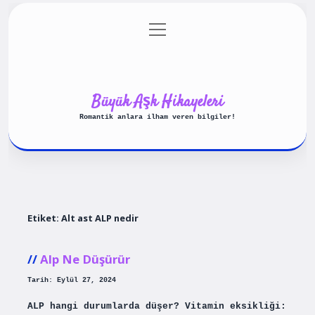
menüyü
Anasayfa
Gizlilik Politikası
aç
Yasal Uyarı
Hakkımızda
Büyük Aşk Hikayeleri
Romantik anlara ilham veren bilgiler!
Etiket:
Alt ast ALP nedir
Alp Ne Düşürür
Tarih: Eylül 27, 2024
ALP hangi durumlarda düşer? Vitamin eksikliği: