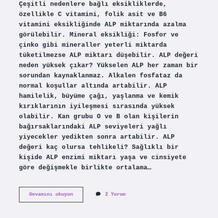
Çeşitli nedenlere bağlı eksikliklerde,
özellikle C vitamini, folik asit ve B6
vitamini eksikliğinde ALP miktarında azalma
görülebilir. Mineral eksikliği: Fosfor ve
çinko gibi mineraller yeterli miktarda
tüketilmezse ALP miktarı düşebilir. ALP değeri
neden yüksek çıkar? Yükselen ALP her zaman bir
sorundan kaynaklanmaz. Alkalen fosfataz da
normal koşullar altında artabilir. ALP
hamilelik, büyüme çağı, yaşlanma ve kemik
kırıklarının iyileşmesi sırasında yüksek
olabilir. Kan grubu O ve B olan kişilerin
bağırsaklarındaki ALP seviyeleri yağlı
yiyecekler yedikten sonra artabilir. ALP
değeri kaç olursa tehlikeli? Sağlıklı bir
kişide ALP enzimi miktarı yaşa ve cinsiyete
göre değişmekle birlikte ortalama…
Alp
Devamını okuyun
2 Yorum
Ne
Düşürür