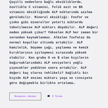
Çeşitli nedenlere bağlı eksikliklerde,
özellikle C vitamini, folik asit ve B6
vitamini eksikliğinde ALP miktarında azalma
görülebilir. Mineral eksikliği: Fosfor ve
çinko gibi mineraller yeterli miktarda
tüketilmezse ALP miktarı düşebilir. ALP değeri
neden yüksek çıkar? Yükselen ALP her zaman bir
sorundan kaynaklanmaz. Alkalen fosfataz da
normal koşullar altında artabilir. ALP
hamilelik, büyüme çağı, yaşlanma ve kemik
kırıklarının iyileşmesi sırasında yüksek
olabilir. Kan grubu O ve B olan kişilerin
bağırsaklarındaki ALP seviyeleri yağlı
yiyecekler yedikten sonra artabilir. ALP
değeri kaç olursa tehlikeli? Sağlıklı bir
kişide ALP enzimi miktarı yaşa ve cinsiyete
göre değişmekle birlikte ortalama…
Alp
Devamını okuyun
2 Yorum
Ne
Düşürür