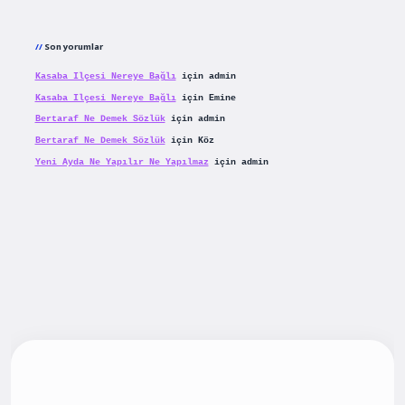
Son yorumlar
Kasaba Ilçesi Nereye Bağlı
için
admin
Kasaba Ilçesi Nereye Bağlı
için
Emine
Bertaraf Ne Demek Sözlük
için
admin
Bertaraf Ne Demek Sözlük
için
Köz
Yeni Ayda Ne Yapılır Ne Yapılmaz
için
admin
iş
betexpergiris.casino
betexper güncel giriş