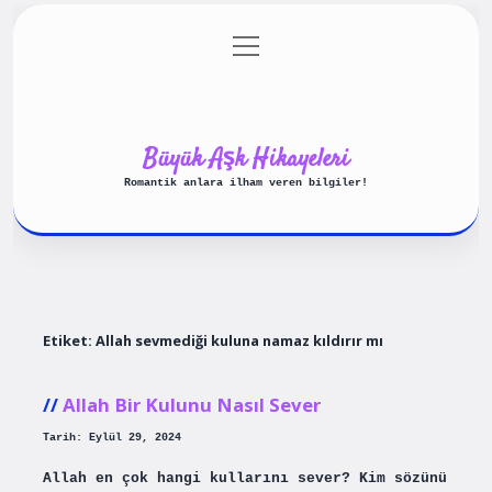
menüyü
Anasayfa
Gizlilik Politikası
aç
Yasal Uyarı
Hakkımızda
Büyük Aşk Hikayeleri
Romantik anlara ilham veren bilgiler!
Etiket:
Allah sevmediği kuluna namaz kıldırır mı
Allah Bir Kulunu Nasıl Sever
Tarih: Eylül 29, 2024
Allah en çok hangi kullarını sever? Kim sözünü