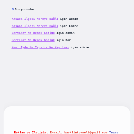
Son yorumlar
Kasaba Ilçesi Nereye Bağlı
için
admin
Kasaba Ilçesi Nereye Bağlı
için
Emine
Bertaraf Ne Demek Sözlük
için
admin
Bertaraf Ne Demek Sözlük
için
Köz
Yeni Ayda Ne Yapılır Ne Yapılmaz
için
admin
iş
betexpergiris.casino
betexper güncel giriş
Reklam ve İletişim:
E-mail:
backlinkpaneli@gmail.com
Teams: