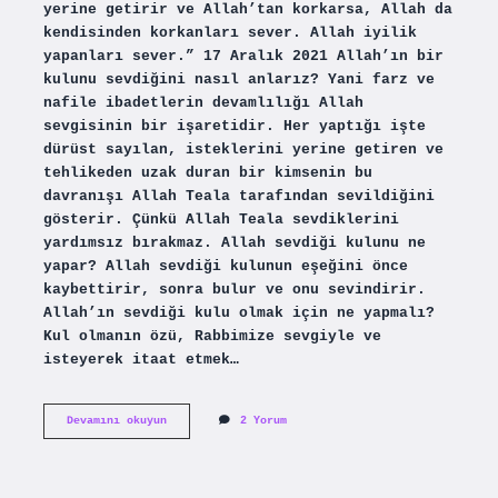
yerine getirir ve Allah’tan korkarsa, Allah da
kendisinden korkanları sever. Allah iyilik
yapanları sever.” 17 Aralık 2021 Allah’ın bir
kulunu sevdiğini nasıl anlarız? Yani farz ve
nafile ibadetlerin devamlılığı Allah
sevgisinin bir işaretidir. Her yaptığı işte
dürüst sayılan, isteklerini yerine getiren ve
tehlikeden uzak duran bir kimsenin bu
davranışı Allah Teala tarafından sevildiğini
gösterir. Çünkü Allah Teala sevdiklerini
yardımsız bırakmaz. Allah sevdiği kulunu ne
yapar? Allah sevdiği kulunun eşeğini önce
kaybettirir, sonra bulur ve onu sevindirir.
Allah’ın sevdiği kulu olmak için ne yapmalı?
Kul olmanın özü, Rabbimize sevgiyle ve
isteyerek itaat etmek…
Allah
Devamını okuyun
2 Yorum
Bir
Kulunu
Nasıl
Sever