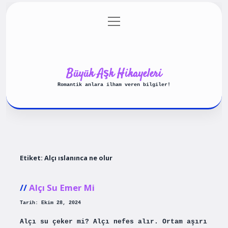
menüyü
Anasayfa
Gizlilik Politikası
aç
Yasal Uyarı
Hakkımızda
Büyük Aşk Hikayeleri
Romantik anlara ilham veren bilgiler!
Etiket:
Alçı ıslanınca ne olur
Alçı Su Emer Mi
Tarih: Ekim 28, 2024
Alçı su çeker mi? Alçı nefes alır. Ortam aşırı