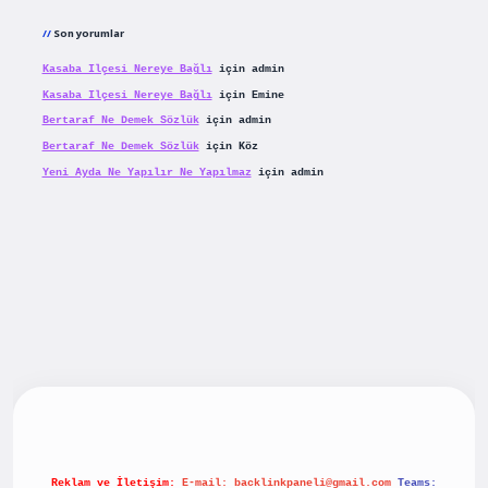
Son yorumlar
Kasaba Ilçesi Nereye Bağlı
için
admin
Kasaba Ilçesi Nereye Bağlı
için
Emine
Bertaraf Ne Demek Sözlük
için
admin
Bertaraf Ne Demek Sözlük
için
Köz
Yeni Ayda Ne Yapılır Ne Yapılmaz
için
admin
riş
betexpergiris.casino
betexper güncel giriş
Reklam ve İletişim:
E-mail:
backlinkpaneli@gmail.com
Teams: