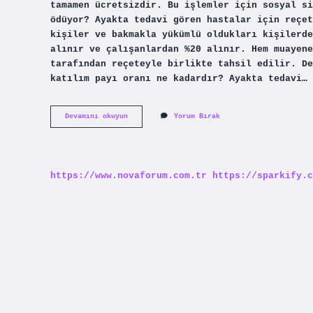
tamamen ücretsizdir. Bu işlemler için sosyal si
ödüyor? Ayakta tedavi gören hastalar için reçet
kişiler ve bakmakla yükümlü oldukları kişilerde
alınır ve çalışanlardan %20 alınır. Hem muayene
tarafından reçeteyle birlikte tahsil edilir. De
katılım payı oranı ne kadardır? Ayakta tedavi…
İLaç
Devamını okuyun
Yorum Bırak
Parası
Ne
Kadar
https://www.novaforum.com.tr
https://sparkify.c