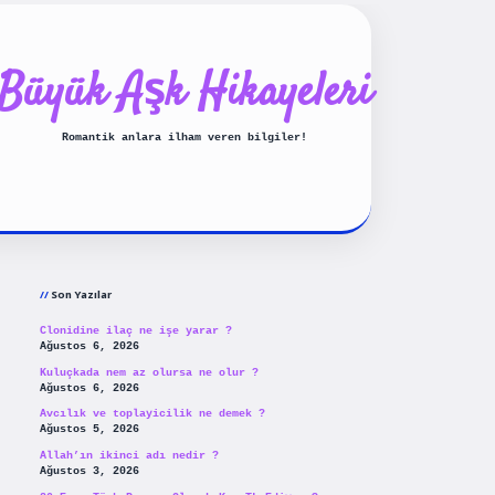
Büyük Aşk Hikayeleri
Romantik anlara ilham veren bilgiler!
Sidebar
ilbet yeni giriş
betexpergiris
Son Yazılar
Clonidine ilaç ne işe yarar ?
Ağustos 6, 2026
Kuluçkada nem az olursa ne olur ?
Ağustos 6, 2026
Avcılık ve toplayicilik ne demek ?
Ağustos 5, 2026
Allah’ın ikinci adı nedir ?
Ağustos 3, 2026