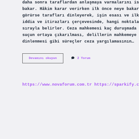
daha sonra taraflardan anlaşmaya varmalarını is
bakar. Hâkim karar verirken ilk önce neye bakar
görürse tarafları dinleyerek, işin esası ve ilk
iddia ve itirazları çerçevesinde, hangi noktala
sırayla belirler. Ceza mahkemesi kaç duruşmada 
suçun ortaya çıkarılması, delillerin mahkemeye 
dinlenmesi gibi süreçler ceza yargılamasının…
Ceza
Devamını okuyun
2 Yorum
Davasında
Hakim
Ne
Sorar
https://www.novaforum.com.tr
https://sparkify.c