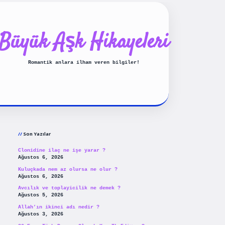
Büyük Aşk Hikayeleri
Romantik anlara ilham veren bilgiler!
Sidebar
ilbet yeni giriş
betexpergiris
Son Yazılar
Clonidine ilaç ne işe yarar ?
Ağustos 6, 2026
Kuluçkada nem az olursa ne olur ?
Ağustos 6, 2026
Avcılık ve toplayicilik ne demek ?
Ağustos 5, 2026
Allah’ın ikinci adı nedir ?
Ağustos 3, 2026