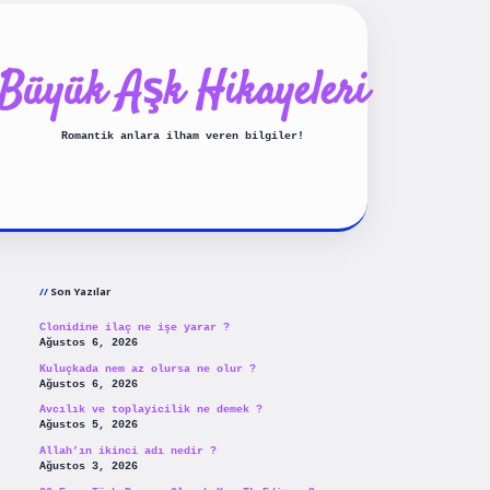
Büyük Aşk Hikayeleri
Romantik anlara ilham veren bilgiler!
Sidebar
ilbet yeni giriş
betexpergiris
Son Yazılar
Clonidine ilaç ne işe yarar ?
Ağustos 6, 2026
Kuluçkada nem az olursa ne olur ?
Ağustos 6, 2026
Avcılık ve toplayicilik ne demek ?
Ağustos 5, 2026
Allah’ın ikinci adı nedir ?
Ağustos 3, 2026