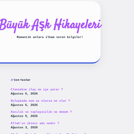
Büyük Aşk Hikayeleri
Romantik anlara ilham veren bilgiler!
Sidebar
ilbet yeni giriş
betexpergiris
Son Yazılar
Clonidine ilaç ne işe yarar ?
Ağustos 6, 2026
Kuluçkada nem az olursa ne olur ?
Ağustos 6, 2026
Avcılık ve toplayicilik ne demek ?
Ağustos 5, 2026
Allah’ın ikinci adı nedir ?
Ağustos 3, 2026