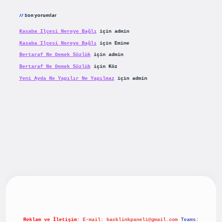
Son yorumlar
Kasaba Ilçesi Nereye Bağlı
için
admin
Kasaba Ilçesi Nereye Bağlı
için
Emine
Bertaraf Ne Demek Sözlük
için
admin
Bertaraf Ne Demek Sözlük
için
Köz
Yeni Ayda Ne Yapılır Ne Yapılmaz
için
admin
iriş
betexpergiris.casino
betexper güncel giriş
Reklam ve İletişim:
E-mail:
backlinkpaneli@gmail.com
Teams: