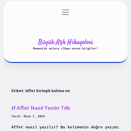
menüyü
Anasayfa
Gizlilik Politikası
aç
Yasal Uyarı
Hakkımızda
Büyük Aşk Hikayeleri
Romantik anlara ilham veren bilgiler!
Etiket:
Affet birleşik kelime mi
Affet Nasıl Yazılır Tdk
Tarih: Ekim 7, 2024
Affet nasıl yazılır? Bu kelimenin doğru yazımı