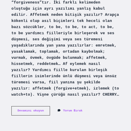
“forgiveness”tır. İki farklı kelimeden
oluştuğu için ayrı yazılımı yanlış kabul
edilir. Affetmek neden bitişik yazılır? Arapça
kökenli olup asıl biçimleri tek heceli olan
bazı sözcükler, to be, to be, to act, to be,
to be yardımcı fiilleriyle birleşerek ve ses
düşmesi, ses değişimi veya ses türemesi
yaşadıklarında yan yana yazılırlar: emretmek,
yasaklamak, toplamak, ortadan kaybolmak;
vurmak, övmek, övgüde bulunmak; affetmek,
hissetmek, reddetmek… Af eylemek nasıl
yazılır? Yardımcı fiille kurulan birleşik
fiillerin isimlerinde ünlü düşmesi veya ünsüz
türemesi varsa, fiil yanına şu şekilde
yazılır: affetmek (forgive+etmek), izlemek (to
watch+to). Vişne çürüğü nasıl yazılır? CHERRY…
Affet
Devamını okuyun
Yorum Bırak
Nasıl
Yazılır
Tdk