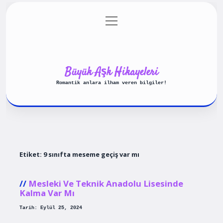
menüyü
Anasayfa
Gizlilik Politikası
aç
Yasal Uyarı
Hakkımızda
Büyük Aşk Hikayeleri
Romantik anlara ilham veren bilgiler!
Etiket:
9 sınıfta meseme geçiş var mı
Mesleki Ve Teknik Anadolu Lisesinde
Kalma Var Mı
Tarih: Eylül 25, 2024