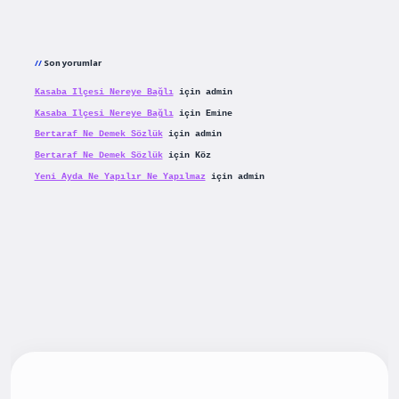
Son yorumlar
Kasaba Ilçesi Nereye Bağlı
için
admin
Kasaba Ilçesi Nereye Bağlı
için
Emine
Bertaraf Ne Demek Sözlük
için
admin
Bertaraf Ne Demek Sözlük
için
Köz
Yeni Ayda Ne Yapılır Ne Yapılmaz
için
admin
ş
betexpergiris.casino
betexper güncel giriş