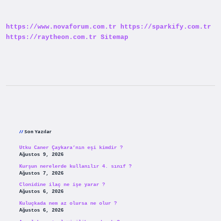
Anadolu
Lisesinde
Kalma
https://www.novaforum.com.tr
https://sparkify.com.tr
Var
Mı
https://raytheon.com.tr
Sitemap
Sidebar
Son Yazılar
Utku Caner Çaykara’nın eşi kimdir ?
Ağustos 9, 2026
Kurşun nerelerde kullanılır 4. sınıf ?
Ağustos 7, 2026
Clonidine ilaç ne işe yarar ?
Ağustos 6, 2026
Kuluçkada nem az olursa ne olur ?
Ağustos 6, 2026