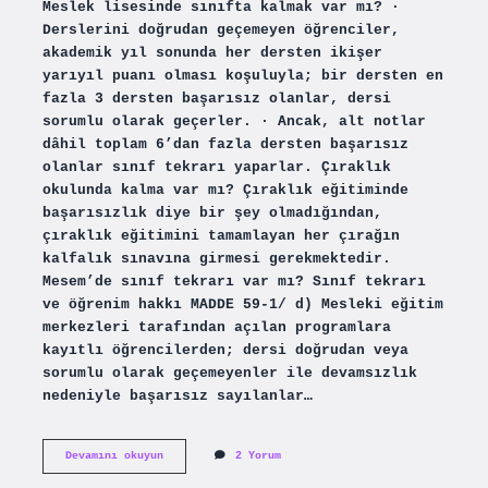
Meslek lisesinde sınıfta kalmak var mı? ·
Derslerini doğrudan geçemeyen öğrenciler,
akademik yıl sonunda her dersten ikişer
yarıyıl puanı olması koşuluyla; bir dersten en
fazla 3 dersten başarısız olanlar, dersi
sorumlu olarak geçerler. · Ancak, alt notlar
dâhil toplam 6’dan fazla dersten başarısız
olanlar sınıf tekrarı yaparlar. Çıraklık
okulunda kalma var mı? Çıraklık eğitiminde
başarısızlık diye bir şey olmadığından,
çıraklık eğitimini tamamlayan her çırağın
kalfalık sınavına girmesi gerekmektedir.
Mesem’de sınıf tekrarı var mı? Sınıf tekrarı
ve öğrenim hakkı MADDE 59-1/ d) Mesleki eğitim
merkezleri tarafından açılan programlara
kayıtlı öğrencilerden; dersi doğrudan veya
sorumlu olarak geçemeyenler ile devamsızlık
nedeniyle başarısız sayılanlar…
Mesleki
Devamını okuyun
2 Yorum
Ve
Teknik