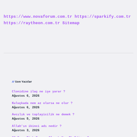
Anadolu
Lisesinde
Kalma
https://www.novaforum.com.tr
https://sparkify.com.tr
Var
Mı
https://raytheon.com.tr
Sitemap
Sidebar
Son Yazılar
Clonidine ilaç ne işe yarar ?
Ağustos 6, 2026
Kuluçkada nem az olursa ne olur ?
Ağustos 6, 2026
Avcılık ve toplayicilik ne demek ?
Ağustos 5, 2026
Allah’ın ikinci adı nedir ?
Ağustos 3, 2026