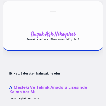
menüyü
Anasayfa
Gizlilik Politikası
aç
Yasal Uyarı
Hakkımızda
Büyük Aşk Hikayeleri
Romantik anlara ilham veren bilgiler!
Etiket:
6 dersten kalırsak ne olur
Mesleki Ve Teknik Anadolu Lisesinde
Kalma Var Mı
Tarih: Eylül 25, 2024