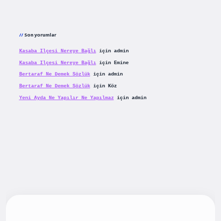
Son yorumlar
Kasaba Ilçesi Nereye Bağlı
için
admin
Kasaba Ilçesi Nereye Bağlı
için
Emine
Bertaraf Ne Demek Sözlük
için
admin
Bertaraf Ne Demek Sözlük
için
Köz
Yeni Ayda Ne Yapılır Ne Yapılmaz
için
admin
iş
betexpergiris.casino
betexper güncel giriş