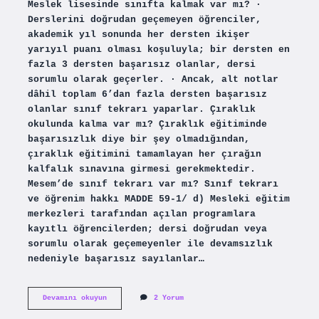
Meslek lisesinde sınıfta kalmak var mı? ·
Derslerini doğrudan geçemeyen öğrenciler,
akademik yıl sonunda her dersten ikişer
yarıyıl puanı olması koşuluyla; bir dersten en
fazla 3 dersten başarısız olanlar, dersi
sorumlu olarak geçerler. · Ancak, alt notlar
dâhil toplam 6’dan fazla dersten başarısız
olanlar sınıf tekrarı yaparlar. Çıraklık
okulunda kalma var mı? Çıraklık eğitiminde
başarısızlık diye bir şey olmadığından,
çıraklık eğitimini tamamlayan her çırağın
kalfalık sınavına girmesi gerekmektedir.
Mesem’de sınıf tekrarı var mı? Sınıf tekrarı
ve öğrenim hakkı MADDE 59-1/ d) Mesleki eğitim
merkezleri tarafından açılan programlara
kayıtlı öğrencilerden; dersi doğrudan veya
sorumlu olarak geçemeyenler ile devamsızlık
nedeniyle başarısız sayılanlar…
Mesleki
Devamını okuyun
2 Yorum
Ve
Teknik