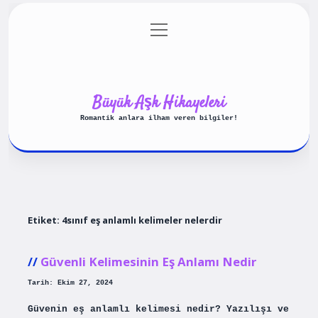
menüyü
Anasayfa
Gizlilik Politikası
aç
Yasal Uyarı
Hakkımızda
Büyük Aşk Hikayeleri
Romantik anlara ilham veren bilgiler!
Etiket:
4sınıf eş anlamlı kelimeler nelerdir
Güvenli Kelimesinin Eş Anlamı Nedir
Tarih: Ekim 27, 2024
Güvenin eş anlamlı kelimesi nedir? Yazılışı ve