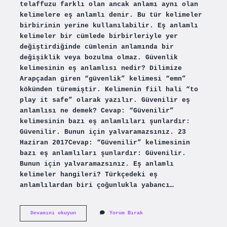
telaffuzu farklı olan ancak anlamı aynı olan
kelimelere eş anlamlı denir. Bu tür kelimeler
birbirinin yerine kullanılabilir. Eş anlamlı
kelimeler bir cümlede birbirleriyle yer
değiştirdiğinde cümlenin anlamında bir
değişiklik veya bozulma olmaz. Güvenlik
kelimesinin eş anlamlısı nedir? Dilimize
Arapçadan giren “güvenlik” kelimesi “emn”
kökünden türemiştir. Kelimenin fiil hali “to
play it safe” olarak yazılır. Güvenilir eş
anlamlısı ne demek? Cevap: “Güvenilir”
kelimesinin bazı eş anlamlıları şunlardır:
Güvenilir. Bunun için yalvaramazsınız. 23
Haziran 2017Cevap: “Güvenilir” kelimesinin
bazı eş anlamlıları şunlardır: Güvenilir.
Bunun için yalvaramazsınız. Eş anlamlı
kelimeler hangileri? Türkçedeki eş
anlamlılardan biri çoğunlukla yabancı…
Güvenli
Devamını okuyun
Yorum Bırak
Kelimesinin
Eş