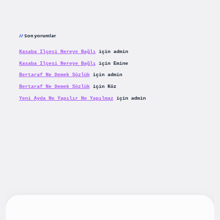
Son yorumlar
Kasaba Ilçesi Nereye Bağlı
için
admin
Kasaba Ilçesi Nereye Bağlı
için
Emine
Bertaraf Ne Demek Sözlük
için
admin
Bertaraf Ne Demek Sözlük
için
Köz
Yeni Ayda Ne Yapılır Ne Yapılmaz
için
admin
iş
betexpergiris.casino
betexper güncel giriş