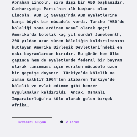
Abraham Lincoln, sıra dışı bir ABD başkanıdır.
Cumhuriyetçi Parti’nin ilk başkanı olan
Lincoln, ABD İç Savaşı’nda ABD eyaletlerine
karşı büyük bir mücadele verdi. Tarihe “ABD’de
köleliği sona erdiren adam” olarak geçti.
Amerika’da kölelik kaç yıl sürdü? Juneteenth,
200 yıldan uzun süren köleliğin kaldırılmasını
kutlayan Amerika Birleşik Devletleri’ndeki en
eski bayramlardan biridir. Bu günün hem ülke
çapında hem de eyaletlerde federal bir bayram
olarak tanınması için verilen mücadele uzun
bir geçmişe dayanır. Türkiye’de kölelik ne
zaman kalktı? 1964’ten itibaren Türkiye’de
kölelik ve evlat edinme gibi benzer
uygulamalar kaldırıldı. Ancak, Osmanlı
İmparatorluğu’na köle olarak gelen birçok
Afrika…
Kölelik
Devamını okuyun
2 Yorum
Ilk
Hangi
Ülkede