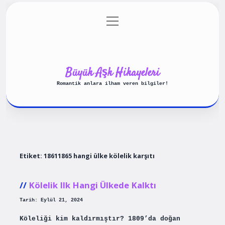
menüyü
Anasayfa
Gizlilik Politikası
aç
Yasal Uyarı
Hakkımızda
Büyük Aşk Hikayeleri
Romantik anlara ilham veren bilgiler!
Etiket:
18611865 hangi ülke kölelik karşıtı
Kölelik Ilk Hangi Ülkede Kalktı
Tarih: Eylül 21, 2024
Köleliği kim kaldırmıştır? 1809’da doğan