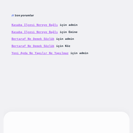
Son yorumlar
Kasaba Ilçesi Nereye Bağlı
için
admin
Kasaba Ilçesi Nereye Bağlı
için
Emine
Bertaraf Ne Demek Sözlük
için
admin
Bertaraf Ne Demek Sözlük
için
Köz
Yeni Ayda Ne Yapılır Ne Yapılmaz
için
admin
ş
betexpergiris.casino
betexper güncel giriş