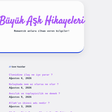
Büyük Aşk Hikayeleri
Romantik anlara ilham veren bilgiler!
Sidebar
ilbet yeni giriş
betexpergiris
Son Yazılar
Clonidine ilaç ne işe yarar ?
Ağustos 6, 2026
Kuluçkada nem az olursa ne olur ?
Ağustos 6, 2026
Avcılık ve toplayicilik ne demek ?
Ağustos 5, 2026
Allah’ın ikinci adı nedir ?
Ağustos 3, 2026