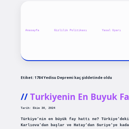
Anasayfa
Gizlilik Politikası
Yasal Uyarı
Etiket:
1784 Yedisu Depremi kaç şiddetinde oldu
Turkiyenin En Buyuk Fa
Tarih: Ekim 30, 2024
Türkiye’nin en büyük fay hattı ne? Türkiye’dek
Karlıova’dan başlar ve Hatay’dan Suriye’ye kada