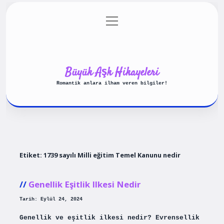
menüyü
Anasayfa
Gizlilik Politikası
aç
Yasal Uyarı
Hakkımızda
Büyük Aşk Hikayeleri
Romantik anlara ilham veren bilgiler!
Etiket:
1739 sayılı Milli eğitim Temel Kanunu nedir
Genellik Eşitlik Ilkesi Nedir
Tarih: Eylül 24, 2024
Genellik ve eşitlik ilkesi nedir? Evrensellik