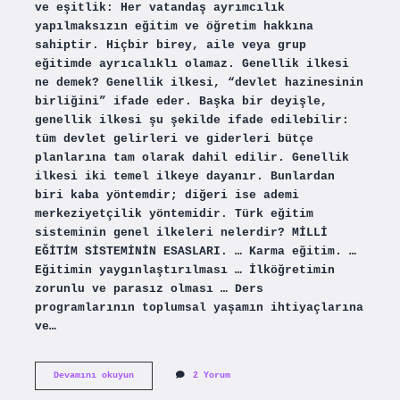
ve eşitlik: Her vatandaş ayrımcılık
yapılmaksızın eğitim ve öğretim hakkına
sahiptir. Hiçbir birey, aile veya grup
eğitimde ayrıcalıklı olamaz. Genellik ilkesi
ne demek? Genellik ilkesi, “devlet hazinesinin
birliğini” ifade eder. Başka bir deyişle,
genellik ilkesi şu şekilde ifade edilebilir:
tüm devlet gelirleri ve giderleri bütçe
planlarına tam olarak dahil edilir. Genellik
ilkesi iki temel ilkeye dayanır. Bunlardan
biri kaba yöntemdir; diğeri ise ademi
merkeziyetçilik yöntemidir. Türk eğitim
sisteminin genel ilkeleri nelerdir? MİLLİ
EĞİTİM SİSTEMİNİN ESASLARI. … Karma eğitim. …
Eğitimin yaygınlaştırılması … İlköğretimin
zorunlu ve parasız olması … Ders
programlarının toplumsal yaşamın ihtiyaçlarına
ve…
Genellik
Devamını okuyun
2 Yorum
Eşitlik
Ilkesi