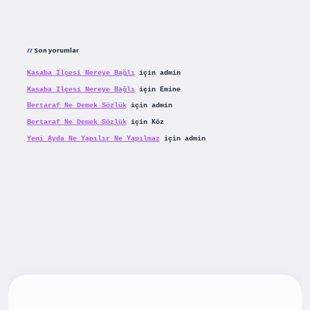
Son yorumlar
Kasaba Ilçesi Nereye Bağlı
için
admin
Kasaba Ilçesi Nereye Bağlı
için
Emine
Bertaraf Ne Demek Sözlük
için
admin
Bertaraf Ne Demek Sözlük
için
Köz
Yeni Ayda Ne Yapılır Ne Yapılmaz
için
admin
giriş
betexpergiris.casino
betexper güncel giriş